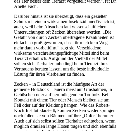
das Tier besser dem Tierarzt vorgestellt werden“, rät Dr.
Anette Fach.
Darüber hinaus ist sie überzeugt, dass ein gezielter
Schutz mit einem wirksamen Insektizid unerlässlich ist,
auch, weil beim Absuchen laut wissenschaftlichen
Untersuchungen oft Zecken übersehen werden. „Die
Gefahr von durch Zecken übertragene Krankheiten ist
einfach so groß geworden, dass für mich kein Weg
mehr daran vorbeiführt“, sagt sie. Verschiedene
wirksame verschreibungspflichtige Mittel sind beim
Tierarzt erhältlich. Aufgrund der Vielfalt der Mittel
sollten sich Tierhalter unbedingt beim Tierarzt ihres
Vertrauens beraten lassen, um die beste individuelle
Lösung für ihren Vierbeiner zu finden.
Zecken – in Deutschland ist die häufigste Art der
gemeine Holzbock – lauern meist auf Grashalmen, in
Gebüschen oder auf herumliegendem Todholz. Bei
Kontakt mit einem Tier oder Mensch bleiben sie am
Fell oder auf der Kleidung hängen. Wie das Robert-
Koch-Institut klarstellt, können Zecken weder springen
noch fallen sie von Bäumen auf ihre „Opfer“ herunter.
Auch auf sich selbst sollten Tierhalter achtgeben, wenn
möglich draußen lange Hosen tragen und sich ebenfalls