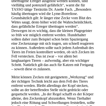
übertragene Erreger ausgelöst werden können, sind
vielfältig und potenziell gefährlich“, warnt die für
TASSO tätige Tierärztin Dr. Anette Fach. „Besonders
häufig übertragen wird die Lyme-Borreliose.
Grundsätzlich gilt: Je länger eine Zecke vom Blut des
Wirtes saugt, desto höher wird die Wahrscheinlichkeit,
dass gefährliche Erreger übertragen werden“.
Deswegen ist es wichtig, dass die kleinen Plagegeister
so früh wie möglich entfernt werden. Hundehalter
sollten daher zum Beispiel schon beim Spaziergang
eine Zeckenzange mit sich tragen, um schnell reagieren
zu können. Außerdem sollte nach jedem Aufenthalt des
Tieres im Freien kontrolliert werden, ob sich Zecken im
Fell verstecken. Das ist zwar – vor allem bei
langhaarigen Tieren – aufwendig, aber ein wichtiger
Schritt. Natürlich gilt das auch für Katzen mit Freigang
– soweit diese es zulassen.
Meist können Zecken mit geeignetem „Werkzeug“ und
der richtigen Technik leicht aus dem Fell des Tieres
entfernt werden. Bleibt allerdings der Kopf stecken,
sollte an der betreffenden Stelle nicht gedrückt oder
gequetscht werden. „In der Regel schafft es der Körper
alleine, den Zeckenkopf abzustoßen. Wenn Tierhalter
jedoch eine Rötung und Schwellungen feststellen, sollte