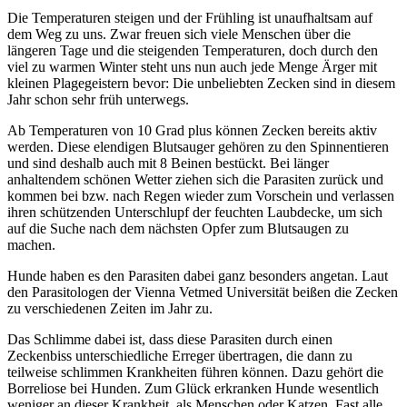
Die Temperaturen steigen und der Frühling ist unaufhaltsam auf
dem Weg zu uns. Zwar freuen sich viele Menschen über die
längeren Tage und die steigenden Temperaturen, doch durch den
viel zu warmen Winter steht uns nun auch jede Menge Ärger mit
kleinen Plagegeistern bevor: Die unbeliebten Zecken sind in diesem
Jahr schon sehr früh unterwegs.
Ab Temperaturen von 10 Grad plus können Zecken bereits aktiv
werden. Diese elendigen Blutsauger gehören zu den Spinnentieren
und sind deshalb auch mit 8 Beinen bestückt. Bei länger
anhaltendem schönen Wetter ziehen sich die Parasiten zurück und
kommen bei bzw. nach Regen wieder zum Vorschein und verlassen
ihren schützenden Unterschlupf der feuchten Laubdecke, um sich
auf die Suche nach dem nächsten Opfer zum Blutsaugen zu
machen.
Hunde haben es den Parasiten dabei ganz besonders angetan. Laut
den Parasitologen der Vienna Vetmed Universität beißen die Zecken
zu verschiedenen Zeiten im Jahr zu.
Das Schlimme dabei ist, dass diese Parasiten durch einen
Zeckenbiss unterschiedliche Erreger übertragen, die dann zu
teilweise schlimmen Krankheiten führen können. Dazu gehört die
Borreliose bei Hunden. Zum Glück erkranken Hunde wesentlich
weniger an dieser Krankheit, als Menschen oder Katzen. Fast alle