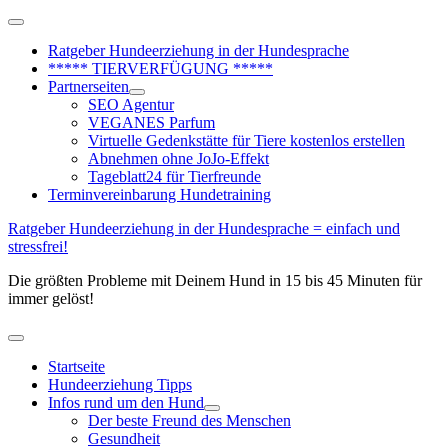
Zum
Above
Inhalt
Header
Ratgeber Hundeerziehung in der Hundesprache
springen
***** TIERVERFÜGUNG *****
Partnerseiten
SEO Agentur
VEGANES Parfum
Virtuelle Gedenkstätte für Tiere kostenlos erstellen
Abnehmen ohne JoJo-Effekt
Tageblatt24 für Tierfreunde
Terminvereinbarung Hundetraining
Ratgeber Hundeerziehung in der Hundesprache = einfach und
stressfrei!
Die größten Probleme mit Deinem Hund in 15 bis 45 Minuten für
immer gelöst!
Hauptmenü
Startseite
Hundeerziehung Tipps
Infos rund um den Hund
Der beste Freund des Menschen
Gesundheit