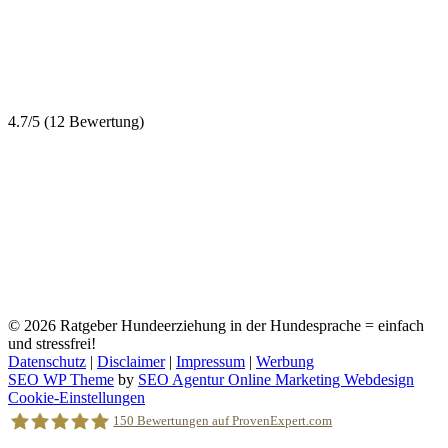
4.7/5
(12 Bewertung)
© 2026
Ratgeber Hundeerziehung in der Hundesprache = einfach
und stressfrei!
Datenschutz
|
Disclaimer
|
Impressum
|
Werbung
SEO WP Theme
by
SEO Agentur Online Marketing Webdesign
Nach
Cookie-Einstellungen
oben
150
Bewertungen auf ProvenExpert.com
scrollen