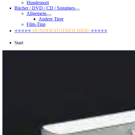
Hundesport
Bücher / DVD / CD / Sonstiges
Allgemein
Andere Tiere
Film-Tipp
⭐⭐⭐⭐⭐
HUNDERATGEBER HIER!
⭐⭐⭐⭐⭐
Start