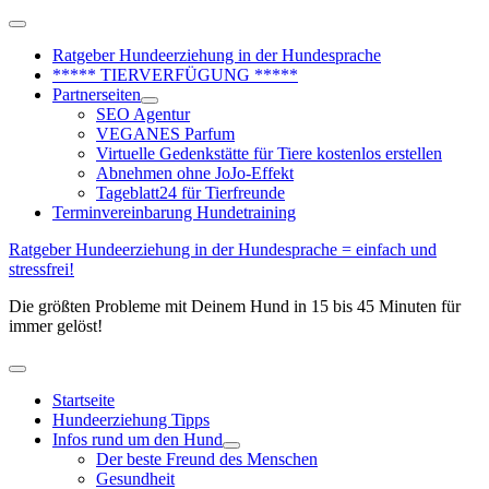
Zum
Above
Inhalt
Header
Ratgeber Hundeerziehung in der Hundesprache
springen
***** TIERVERFÜGUNG *****
Partnerseiten
SEO Agentur
VEGANES Parfum
Virtuelle Gedenkstätte für Tiere kostenlos erstellen
Abnehmen ohne JoJo-Effekt
Tageblatt24 für Tierfreunde
Terminvereinbarung Hundetraining
Ratgeber Hundeerziehung in der Hundesprache = einfach und
stressfrei!
Die größten Probleme mit Deinem Hund in 15 bis 45 Minuten für
immer gelöst!
Hauptmenü
Startseite
Hundeerziehung Tipps
Infos rund um den Hund
Der beste Freund des Menschen
Gesundheit