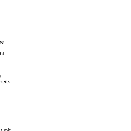
ne
ht
u
reits
t mit