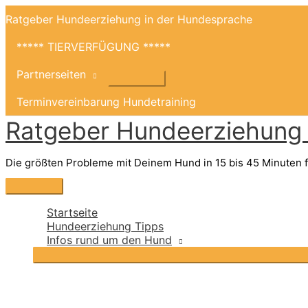
Zum
Ratgeber Hundeerziehung in der Hundesprache
Inhalt
springen
***** TIERVERFÜGUNG *****
Partnerseiten
Terminvereinbarung Hundetraining
Ratgeber Hundeerziehung i
Die größten Probleme mit Deinem Hund in 15 bis 45 Minuten f
Hauptmenü
Startseite
Hundeerziehung Tipps
Infos rund um den Hund