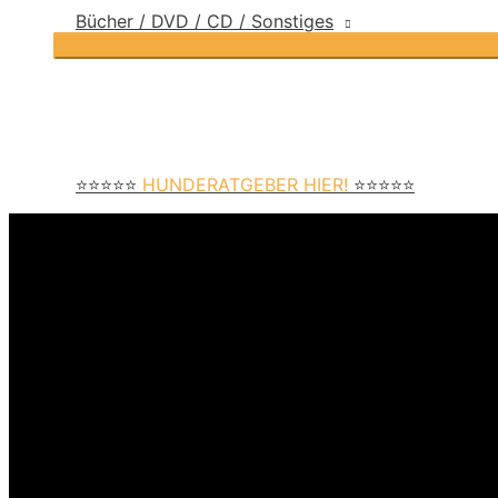
Bücher / DVD / CD / Sonstiges
⭐⭐⭐⭐⭐
HUNDERATGEBER HIER!
⭐⭐⭐⭐⭐