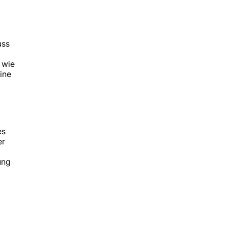
uss
 wie
ine
es
er
ung