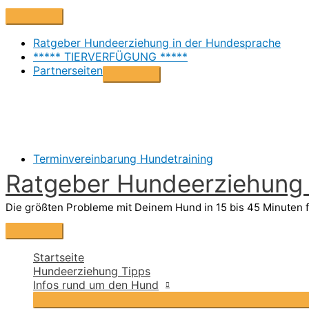
Zum
Above
Inhalt
Header
springen
Ratgeber Hundeerziehung in der Hundesprache
***** TIERVERFÜGUNG *****
Partnerseiten
Terminvereinbarung Hundetraining
Ratgeber Hundeerziehung i
Die größten Probleme mit Deinem Hund in 15 bis 45 Minuten f
Hauptmenü
Startseite
Hundeerziehung Tipps
Infos rund um den Hund