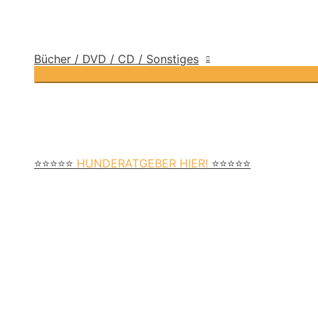
Bücher / DVD / CD / Sonstiges
⭐⭐⭐⭐⭐
HUNDERATGEBER HIER!
⭐⭐⭐⭐⭐