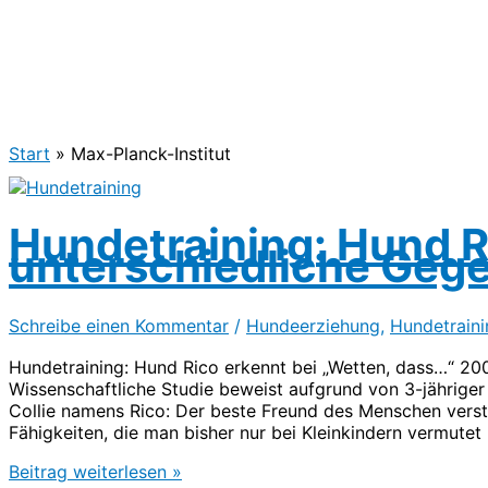
Start
Max-Planck-Institut
Hundetraining: Hund R
unterschiedliche Geg
Schreibe einen Kommentar
/
Hundeerziehung
,
Hundetraini
Hundetraining: Hund Rico erkennt bei „Wetten, dass…“ 20
Wissenschaftliche Studie beweist aufgrund von 3-jähriger
Collie namens Rico: Der beste Freund des Menschen verste
Fähigkeiten, die man bisher nur bei Kleinkindern vermut
Hundetraining:
Beitrag weiterlesen »