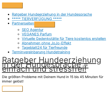
Zum
Above
Inhalt
Header
springen
Ratgeber Hundeerziehung in der Hundesprache
***** TIERVERFÜGUNG *****
Partnerseiten
SEO Agentur
VEGANES Parfum
Virtuelle Gedenkstätte für Tiere kostenlos erstellen
Abnehmen ohne JoJo-Effekt
Tageblatt24 für Tierfreunde
Terminvereinbarung Hundetraining
Ratgeber Hundeerziehung
in der Hundesprache =
einfach und stressfrei!
Die größten Probleme mit Deinem Hund in 15 bis 45 Minuten für
immer gelöst!
Hauptmenü