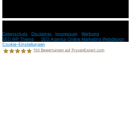
© 2026
Ratgeber Hundeerziehung in der Hundesprache =
einfach und stressfrei!
Datenschutz
|
Disclaimer
|
Impressum
|
Werbung
SEO WP Theme
by
SEO Agentur Online Marketing Webdesign
Cookie-Einstellungen
150
Bewertungen auf ProvenExpert.com
Holger Korsten