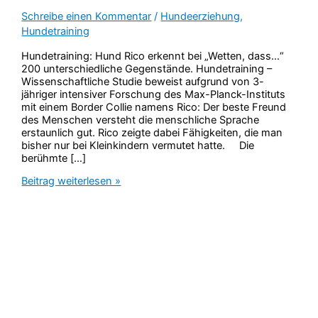
Schreibe einen Kommentar
/
Hundeerziehung
,
Hundetraining
Hundetraining: Hund Rico erkennt bei „Wetten, dass…“
200 unterschiedliche Gegenstände. Hundetraining –
Wissenschaftliche Studie beweist aufgrund von 3-
jähriger intensiver Forschung des Max-Planck-Instituts
mit einem Border Collie namens Rico: Der beste Freund
des Menschen versteht die menschliche Sprache
erstaunlich gut. Rico zeigte dabei Fähigkeiten, die man
bisher nur bei Kleinkindern vermutet hatte. Die
berühmte […]
Hundetraining:
Beitrag weiterlesen »
Hund
Rico
erkennt
200
unterschiedliche
Gegenstände