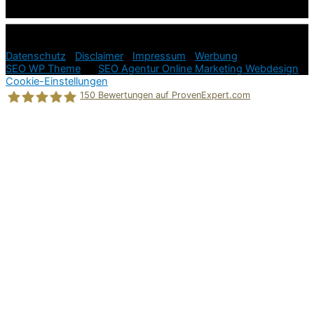
© 2026
Ratgeber Hundeerziehung in der Hundesprache =
einfach und stressfrei!
Datenschutz
|
Disclaimer
|
Impressum
|
Werbung
SEO WP Theme
by
SEO Agentur Online Marketing Webdesign
Cookie-Einstellungen
150
Bewertungen auf ProvenExpert.com
Holger Korsten