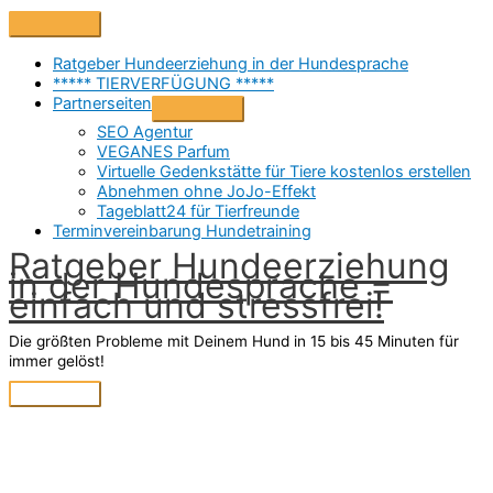
Zum
Above
Inhalt
Header
springen
Ratgeber Hundeerziehung in der Hundesprache
***** TIERVERFÜGUNG *****
Partnerseiten
SEO Agentur
VEGANES Parfum
Virtuelle Gedenkstätte für Tiere kostenlos erstellen
Abnehmen ohne JoJo-Effekt
Tageblatt24 für Tierfreunde
Terminvereinbarung Hundetraining
Ratgeber Hundeerziehung
in der Hundesprache =
einfach und stressfrei!
Die größten Probleme mit Deinem Hund in 15 bis 45 Minuten für
immer gelöst!
Hauptmenü