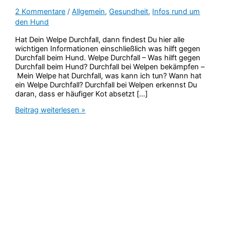
2 Kommentare
/
Allgemein
,
Gesundheit
,
Infos rund um
den Hund
Hat Dein Welpe Durchfall, dann findest Du hier alle
wichtigen Informationen einschließlich was hilft gegen
Durchfall beim Hund. Welpe Durchfall – Was hilft gegen
Durchfall beim Hund? Durchfall bei Welpen bekämpfen –
Mein Welpe hat Durchfall, was kann ich tun? Wann hat
ein Welpe Durchfall? Durchfall bei Welpen erkennst Du
daran, dass er häufiger Kot absetzt […]
Hat
Beitrag weiterlesen »
Dein
Welpe
Durchfall?
Was
hilft
gegen
Durchfall
beim
Hund?