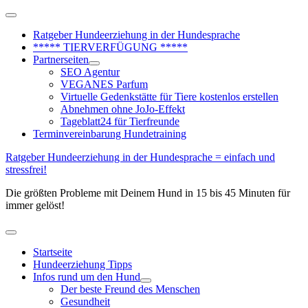
Zum
Above
Inhalt
Header
Ratgeber Hundeerziehung in der Hundesprache
springen
***** TIERVERFÜGUNG *****
Partnerseiten
SEO Agentur
VEGANES Parfum
Virtuelle Gedenkstätte für Tiere kostenlos erstellen
Abnehmen ohne JoJo-Effekt
Tageblatt24 für Tierfreunde
Terminvereinbarung Hundetraining
Ratgeber Hundeerziehung in der Hundesprache = einfach und
stressfrei!
Die größten Probleme mit Deinem Hund in 15 bis 45 Minuten für
immer gelöst!
Hauptmenü
Startseite
Hundeerziehung Tipps
Infos rund um den Hund
Der beste Freund des Menschen
Gesundheit