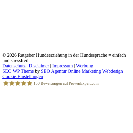
© 2026
Ratgeber Hundeerziehung in der Hundesprache = einfach
und stressfrei!
Datenschutz
|
Disclaimer
|
Impressum
|
Werbung
SEO WP Theme
by
SEO Agentur Online Marketing Webdesign
Nach
Cookie-Einstellungen
oben
150
Bewertungen auf ProvenExpert.com
scrollen
Holger Korsten