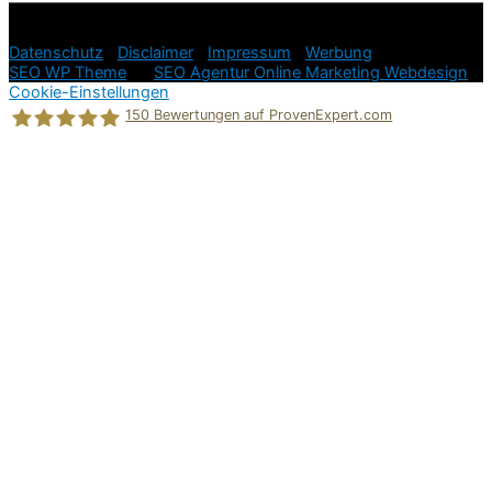
© 2026
Ratgeber Hundeerziehung in der Hundesprache =
einfach und stressfrei!
Datenschutz
|
Disclaimer
|
Impressum
|
Werbung
SEO WP Theme
by
SEO Agentur Online Marketing Webdesign
Cookie-Einstellungen
150
Bewertungen auf ProvenExpert.com
Holger Korsten