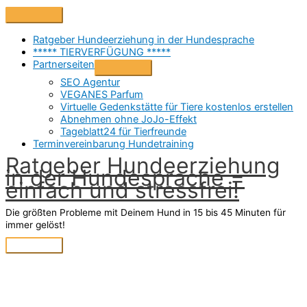
Zum
Above
Inhalt
Header
springen
Ratgeber Hundeerziehung in der Hundesprache
***** TIERVERFÜGUNG *****
Partnerseiten
SEO Agentur
VEGANES Parfum
Virtuelle Gedenkstätte für Tiere kostenlos erstellen
Abnehmen ohne JoJo-Effekt
Tageblatt24 für Tierfreunde
Terminvereinbarung Hundetraining
Ratgeber Hundeerziehung
in der Hundesprache =
einfach und stressfrei!
Die größten Probleme mit Deinem Hund in 15 bis 45 Minuten für
immer gelöst!
Hauptmenü