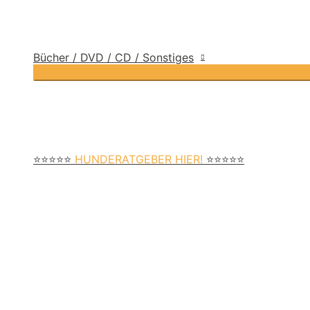
Bücher / DVD / CD / Sonstiges
⭐⭐⭐⭐⭐
HUNDERATGEBER HIER!
⭐⭐⭐⭐⭐