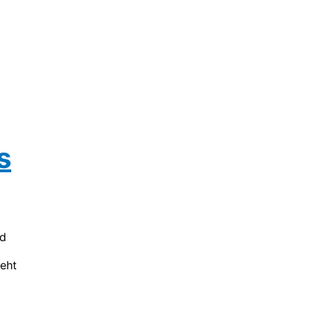
s
nd
eht