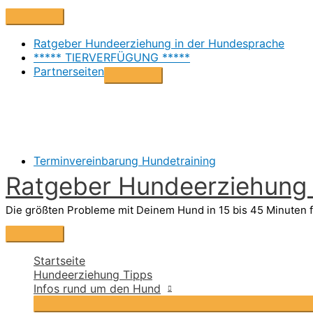
Zum
Above
Inhalt
Header
springen
Ratgeber Hundeerziehung in der Hundesprache
***** TIERVERFÜGUNG *****
Partnerseiten
Terminvereinbarung Hundetraining
Ratgeber Hundeerziehung i
Die größten Probleme mit Deinem Hund in 15 bis 45 Minuten f
Hauptmenü
Startseite
Hundeerziehung Tipps
Infos rund um den Hund