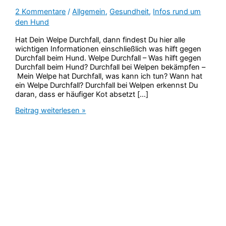
2 Kommentare
/
Allgemein
,
Gesundheit
,
Infos rund um
den Hund
Hat Dein Welpe Durchfall, dann findest Du hier alle
wichtigen Informationen einschließlich was hilft gegen
Durchfall beim Hund. Welpe Durchfall – Was hilft gegen
Durchfall beim Hund? Durchfall bei Welpen bekämpfen –
Mein Welpe hat Durchfall, was kann ich tun? Wann hat
ein Welpe Durchfall? Durchfall bei Welpen erkennst Du
daran, dass er häufiger Kot absetzt […]
Hat
Beitrag weiterlesen »
Dein
Welpe
Durchfall?
Was
hilft
gegen
Durchfall
beim
Hund?