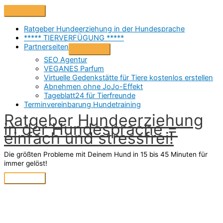
Zum
Above
Inhalt
Header
springen
Ratgeber Hundeerziehung in der Hundesprache
***** TIERVERFÜGUNG *****
Partnerseiten
SEO Agentur
VEGANES Parfum
Virtuelle Gedenkstätte für Tiere kostenlos erstellen
Abnehmen ohne JoJo-Effekt
Tageblatt24 für Tierfreunde
Terminvereinbarung Hundetraining
Ratgeber Hundeerziehung
in der Hundesprache =
einfach und stressfrei!
Die größten Probleme mit Deinem Hund in 15 bis 45 Minuten für
immer gelöst!
Hauptmenü