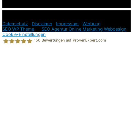
© 2026
Ratgeber Hundeerziehung in der Hundesprache =
einfach und stressfrei!
Datenschutz
|
Disclaimer
|
Impressum
|
Werbung
SEO WP Theme
by
SEO Agentur Online Marketing Webdesign
Cookie-Einstellungen
150
Bewertungen auf ProvenExpert.com
Holger Korsten