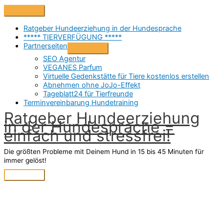
Zum
Above
Inhalt
Header
springen
Ratgeber Hundeerziehung in der Hundesprache
***** TIERVERFÜGUNG *****
Partnerseiten
SEO Agentur
VEGANES Parfum
Virtuelle Gedenkstätte für Tiere kostenlos erstellen
Abnehmen ohne JoJo-Effekt
Tageblatt24 für Tierfreunde
Terminvereinbarung Hundetraining
Ratgeber Hundeerziehung
in der Hundesprache =
einfach und stressfrei!
Die größten Probleme mit Deinem Hund in 15 bis 45 Minuten für
immer gelöst!
Hauptmenü