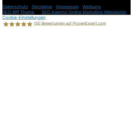
einfach und stressfrei!
Datenschutz
|
Disclaimer
|
Impressum
|
Werbung
SEO WP Theme
by
SEO Agentur Online Marketing Webdesign
Cookie-Einstellungen
150
Bewertungen auf ProvenExpert.com
Holger Korsten