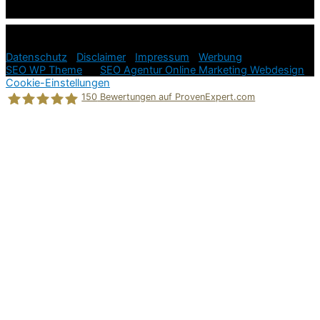
© 2026
Ratgeber Hundeerziehung in der Hundesprache =
einfach und stressfrei!
Datenschutz
|
Disclaimer
|
Impressum
|
Werbung
SEO WP Theme
by
SEO Agentur Online Marketing Webdesign
Cookie-Einstellungen
150
Bewertungen auf ProvenExpert.com
Holger Korsten