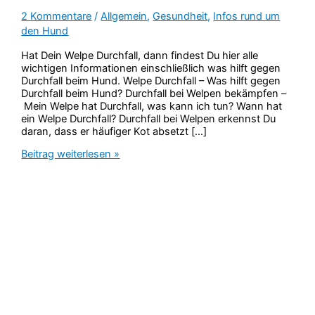
2 Kommentare
/
Allgemein
,
Gesundheit
,
Infos rund um
den Hund
Hat Dein Welpe Durchfall, dann findest Du hier alle
wichtigen Informationen einschließlich was hilft gegen
Durchfall beim Hund. Welpe Durchfall – Was hilft gegen
Durchfall beim Hund? Durchfall bei Welpen bekämpfen –
Mein Welpe hat Durchfall, was kann ich tun? Wann hat
ein Welpe Durchfall? Durchfall bei Welpen erkennst Du
daran, dass er häufiger Kot absetzt […]
Hat
Beitrag weiterlesen »
Dein
Welpe
Durchfall?
Was
hilft
gegen
Durchfall
beim
Hund?