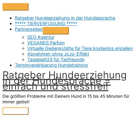
Zum
Above
Inhalt
Header
springen
Ratgeber Hundeerziehung in der Hundesprache
***** TIERVERFÜGUNG *****
Partnerseiten
SEO Agentur
VEGANES Parfum
Virtuelle Gedenkstätte für Tiere kostenlos erstellen
Abnehmen ohne JoJo-Effekt
Tageblatt24 für Tierfreunde
Terminvereinbarung Hundetraining
Ratgeber Hundeerziehung
in der Hundesprache =
einfach und stressfrei!
Die größten Probleme mit Deinem Hund in 15 bis 45 Minuten für
immer gelöst!
Hauptmenü