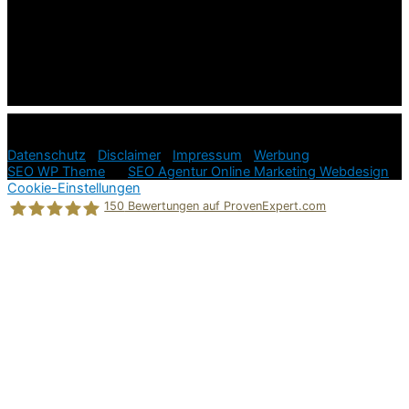
© 2026
Ratgeber Hundeerziehung in der Hundesprache =
einfach und stressfrei!
Datenschutz
|
Disclaimer
|
Impressum
|
Werbung
SEO WP Theme
by
SEO Agentur Online Marketing Webdesign
Cookie-Einstellungen
150
Bewertungen auf ProvenExpert.com
Holger Korsten