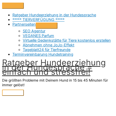
Zum
Above
Inhalt
Header
springen
Ratgeber Hundeerziehung in der Hundesprache
***** TIERVERFÜGUNG *****
Partnerseiten
SEO Agentur
VEGANES Parfum
Virtuelle Gedenkstätte für Tiere kostenlos erstellen
Abnehmen ohne JoJo-Effekt
Tageblatt24 für Tierfreunde
Terminvereinbarung Hundetraining
Ratgeber Hundeerziehung
in der Hundesprache =
einfach und stressfrei!
Die größten Probleme mit Deinem Hund in 15 bis 45 Minuten für
immer gelöst!
Hauptmenü