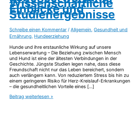
Wissenschaftliche
Einblicke und
Studienergebnisse
Schreibe einen Kommentar
/
Allgemein
,
Gesundheit und
Ernährung
,
Hundeerziehung
Hunde und ihre erstaunliche Wirkung auf unsere
Lebenserwartung – Die Beziehung zwischen Mensch
und Hund ist eine der ältesten Verbindungen in der
Geschichte. Jüngste Studien legen nahe, dass diese
Freundschaft nicht nur das Leben bereichert, sondern
auch verlängern kann. Von reduziertem Stress bis hin zu
einem geringeren Risiko für Herz-Kreislauf-Erkrankungen
– die gesundheitlichen Vorteile eines […]
Hunde
Beitrag weiterlesen »
und
ihre
erstaunliche
Wirkung
auf
unsere
Lebenserwartung: