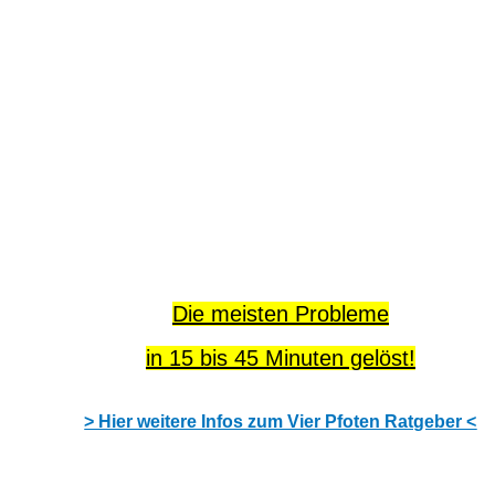
Die meisten Probleme
in 15 bis 45 Minuten gelöst!
> Hier weitere Infos zum Vier Pfoten Ratgeber <