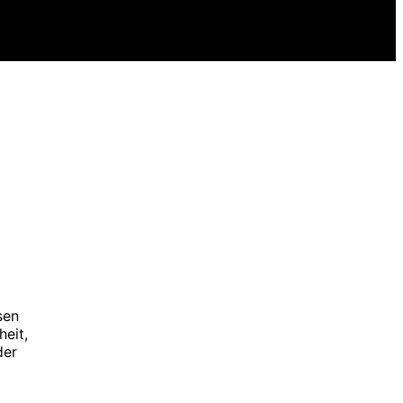
sen
heit,
der