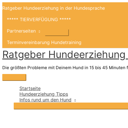
Zum
Ratgeber Hundeerziehung in der Hundesprache
Inhalt
springen
***** TIERVERFÜGUNG *****
Partnerseiten
Terminvereinbarung Hundetraining
Ratgeber Hundeerziehung i
Die größten Probleme mit Deinem Hund in 15 bis 45 Minuten f
Hauptmenü
Startseite
Hundeerziehung Tipps
Infos rund um den Hund