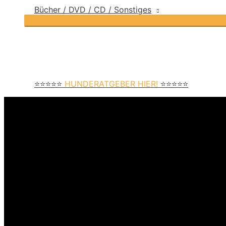
Bücher / DVD / CD / Sonstiges
⭐⭐⭐⭐⭐
HUNDERATGEBER HIER!
⭐⭐⭐⭐⭐