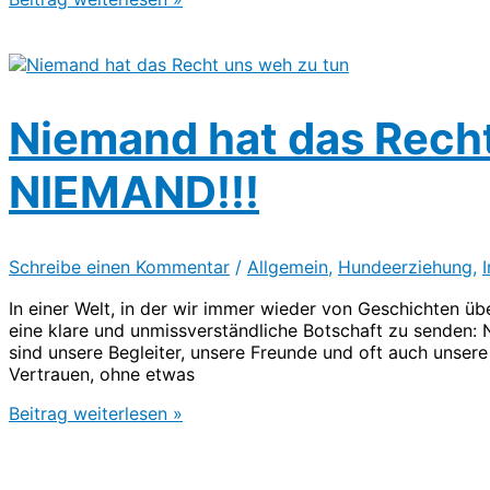
Hund
–
Ein
Wesen
der
Niemand hat das Recht
bedingungslosen
Liebe
NIEMAND!!!
Schreibe einen Kommentar
/
Allgemein
,
Hundeerziehung
,
In einer Welt, in der wir immer wieder von Geschichten üb
eine klare und unmissverständliche Botschaft zu senden: 
sind unsere Begleiter, unsere Freunde und oft auch unser
Vertrauen, ohne etwas
Niemand
Beitrag weiterlesen »
hat
das
Recht,