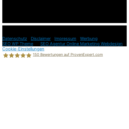
© 2026
Ratgeber Hundeerziehung in der Hundesprache =
einfach und stressfrei!
Datenschutz
|
Disclaimer
|
Impressum
|
Werbung
SEO WP Theme
by
SEO Agentur Online Marketing Webdesign
Cookie-Einstellungen
150
Bewertungen auf ProvenExpert.com
Holger Korsten