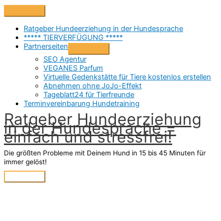
Zum
Above
Inhalt
Header
springen
Ratgeber Hundeerziehung in der Hundesprache
***** TIERVERFÜGUNG *****
Partnerseiten
SEO Agentur
VEGANES Parfum
Virtuelle Gedenkstätte für Tiere kostenlos erstellen
Abnehmen ohne JoJo-Effekt
Tageblatt24 für Tierfreunde
Terminvereinbarung Hundetraining
Ratgeber Hundeerziehung
in der Hundesprache =
einfach und stressfrei!
Die größten Probleme mit Deinem Hund in 15 bis 45 Minuten für
immer gelöst!
Hauptmenü