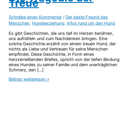
Treue
Schreibe einen Kommentar
/
Der beste Freund des
Menschen
,
Hundeerziehung
,
Infos rund um den Hund
Es gibt Geschichten, die uns tief im Herzen berühren,
uns aufrütteln und zum Nachdenken bringen. Eine
solche Geschichte erzählt von einem treuen Hund, der
nichts als Liebe und Vertrauen für seine Menschen
empfindet. Diese Geschichte, in Form eines
herzzerreißenden Briefes, spricht von der tiefen Bindung
eines Hundes zu seiner Familie und dem unerträglichen
Schmerz, den […]
Ein
Beitrag weiterlesen »
Herzzerreißender
Brief
eines
Verlassenen
Hundes:
Die
Tragödie
der
Treue