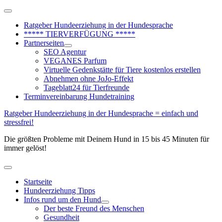
Zum
Above
Inhalt
Header
Ratgeber Hundeerziehung in der Hundesprache
springen
***** TIERVERFÜGUNG *****
Partnerseiten
SEO Agentur
VEGANES Parfum
Virtuelle Gedenkstätte für Tiere kostenlos erstellen
Abnehmen ohne JoJo-Effekt
Tageblatt24 für Tierfreunde
Terminvereinbarung Hundetraining
Ratgeber Hundeerziehung in der Hundesprache = einfach und
stressfrei!
Die größten Probleme mit Deinem Hund in 15 bis 45 Minuten für
immer gelöst!
Hauptmenü
Startseite
Hundeerziehung Tipps
Infos rund um den Hund
Der beste Freund des Menschen
Gesundheit