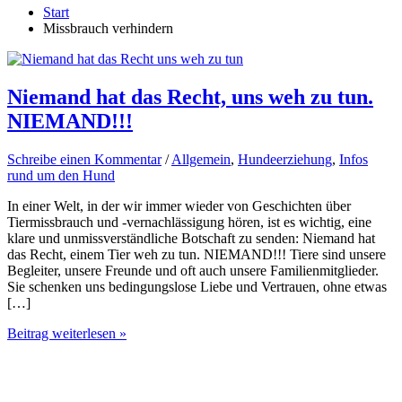
Start
Missbrauch verhindern
Niemand hat das Recht, uns weh zu tun.
NIEMAND!!!
Schreibe einen Kommentar
/
Allgemein
,
Hundeerziehung
,
Infos
rund um den Hund
In einer Welt, in der wir immer wieder von Geschichten über
Tiermissbrauch und -vernachlässigung hören, ist es wichtig, eine
klare und unmissverständliche Botschaft zu senden: Niemand hat
das Recht, einem Tier weh zu tun. NIEMAND!!! Tiere sind unsere
Begleiter, unsere Freunde und oft auch unsere Familienmitglieder.
Sie schenken uns bedingungslose Liebe und Vertrauen, ohne etwas
[…]
Niemand
Beitrag weiterlesen »
hat
das
Recht,
uns