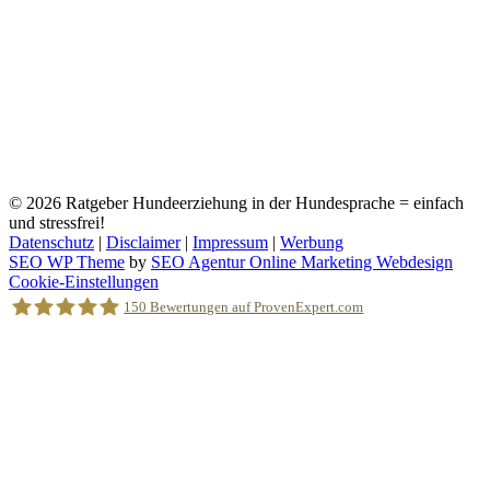
© 2026
Ratgeber Hundeerziehung in der Hundesprache = einfach
und stressfrei!
Datenschutz
|
Disclaimer
|
Impressum
|
Werbung
SEO WP Theme
by
SEO Agentur Online Marketing Webdesign
Nach
Cookie-Einstellungen
oben
150
Bewertungen auf ProvenExpert.com
scrollen
Holger Korsten